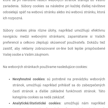
ktoré sa pri návšteve našich webových stránok sťahujú do Vášho
zariadenia. Súbory cookies sa následne pri každej ďalšej návšteve
odosielajú späť na webovú stránku alebo inú webovú stránku, ktorá
ich rozpozná.
Súbory cookies plnia rôzne úlohy, napríklad umožňujú efektívnu
navigáciu medzi webovými stránkami, zapamätanie si Vašich
preferencií a celkovo zlepšujú skúsenosť používateľa. Dokážu tiež
zaistiť, aby reklamy zobrazované on-line boli lepšie prispôsobené
Vašej osobe a Vašim záujmom.
Na webových stránkach používame nasledujúce cookies:
Nevyhnutné cookies
: sú potrebné na prevádzku webových
stránok, umožňujú napríklad prihlásiť sa do zabezpečených
častí stránok a ďalšie základné funkčnosti stránok. Táto
kategória cookies sa nedá zakázať.
Analytické/štatistické cookies
: umožňujú nám napríklad