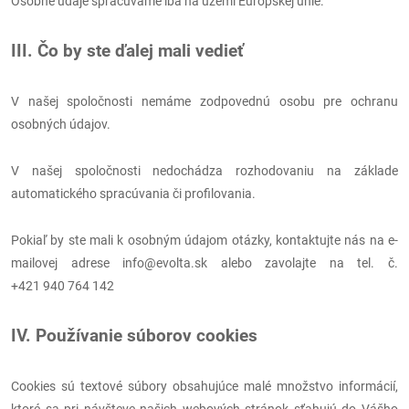
Osobné údaje spracúvame iba na území Európskej únie.
III. Čo by ste ďalej mali vedieť
V našej spoločnosti nemáme zodpovednú osobu pre ochranu
osobných údajov.
V našej spoločnosti nedochádza rozhodovaniu na základe
automatického spracúvania či profilovania.
Pokiaľ by ste mali k osobným údajom otázky, kontaktujte nás na e-
mailovej adrese info@evolta.sk alebo zavolajte na tel. č.
+421 940 764 142
IV. Používanie súborov cookies
Cookies sú textové súbory obsahujúce malé množstvo informácií,