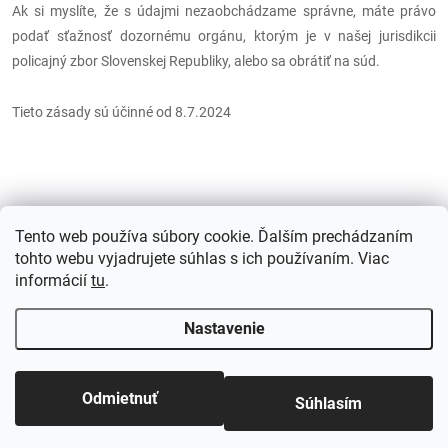
Ak si myslíte, že s údajmi nezaobchádzame správne, máte právo
podať sťažnosť dozornému orgánu, ktorým je v našej jurisdikcii
policajný zbor Slovenskej Republiky, alebo sa obrátiť na súd.
Tieto zásady sú účinné od 8.7.2024
Tento web používa súbory cookie. Ďalším prechádzaním
Z
tohto webu vyjadrujete súhlas s ich používaním. Viac
informácií
tu
.
á
Nastavenie
p
Copyright 2026
xxx
. Všetky práva vyhradené.
ä
Odmietnuť
Súhlasím
Vytvoril Shoptet