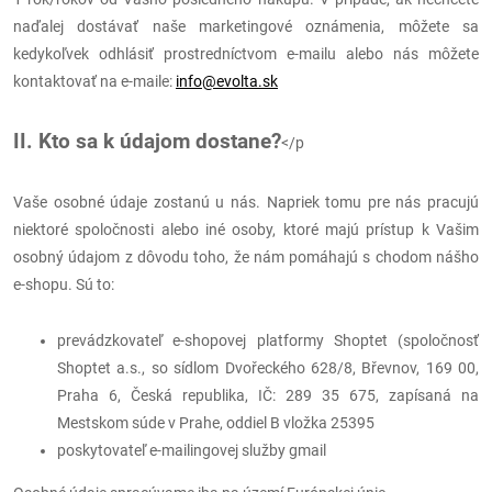
naďalej dostávať naše marketingové oznámenia, môžete sa
kedykoľvek odhlásiť prostredníctvom e-mailu alebo nás môžete
kontaktovať na e-maile:
info@evolta.sk
II. Kto sa k údajom dostane?
</p
Vaše osobné údaje zostanú u nás. Napriek tomu pre nás pracujú
niektoré spoločnosti alebo iné osoby, ktoré majú prístup k Vašim
osobný údajom z dôvodu toho, že nám pomáhajú s chodom nášho
e-shopu. Sú to:
prevádzkovateľ e-shopovej platformy Shoptet (spoločnosť
Shoptet a.s., so sídlom Dvořeckého 628/8, Břevnov, 169 00,
Praha 6, Česká republika, IČ: 289 35 675, zapísaná na
Mestskom súde v Prahe, oddiel B vložka 25395
poskytovateľ e-mailingovej služby gmail