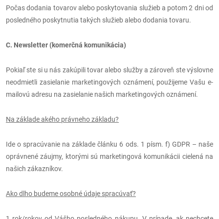
Počas dodania tovarov alebo poskytovania služieb a potom 2 dni od
posledného poskytnutia takých služieb alebo dodania tovaru.
C. Newsletter (komerčná komunikácia)
Pokiaľ ste si u nás zakúpili tovar alebo služby a zároveň ste výslovne
neodmietli zasielanie marketingových oznámení, použijeme Vašu e-
mailovú adresu na zasielanie našich marketingových oznámení.
Na základe akého právneho základu?
Ide o spracúvanie na základe článku 6 ods. 1 písm. f) GDPR – naše
oprávnené záujmy, ktorými sú marketingová komunikácii cielená na
našich zákazníkov.
Ako dlho budeme osobné údaje spracúvať?
1 rok/rokov od Vášho posledného nákupu. V prípade, ak nechcete