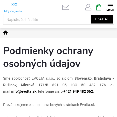
Prejsť
NÁKUPNÝ
xxx
na
KOŠÍK
Môj slogan tu...
obsah
HĽADAŤ
Domov
Podmienky ochrany
osobných údajov
Sme spoločnosť EVOLTA s.r.o.,
so sídlom
Slovensko, Bratislava -
Ružinov, Mierová 171/B 821 05
, IČO
50 432 176
, e-
mail
info@evolta.sk
, telefónne číslo
+421 949 482 062
,
Prevádzkujeme e-shop na webových stránkach Evolta.sk