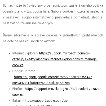
Súhlas môže byť vyjadrený prostredníctvom zaškrtávacieho políčka
obsiahnutého v tzv. cookie lište. Súbory cookies môžete aj následne
v nastavení svojho internetového prehliadača odmietnuť, alebo si
nastaviť používanie iba niektorých.
Ďalšie informácie o správe cookies v jednotlivých prehliadačoch
nájdete na nasledujúcich odkazoch:
Internet Explorer -
https://support.microsoft.com/cs-
cz/help/17442/windows-internet-explorer-delete-manage-
cookies
Google Chrome
-
https://support.google.com/chrome/answer/95647?
co=GENIE.Platform%3DDesktop&hl=cs
Firefox -
https://support.mozilla.org/cs/kb/povoleni-zakazani-
cookies
Safari -
https://support.apple.com/cs-